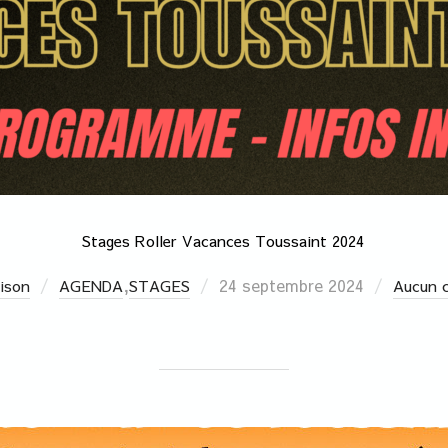
Stages Roller Vacances Toussaint 2024
,
24 septembre 2024
ison
AGENDA
STAGES
Aucun 