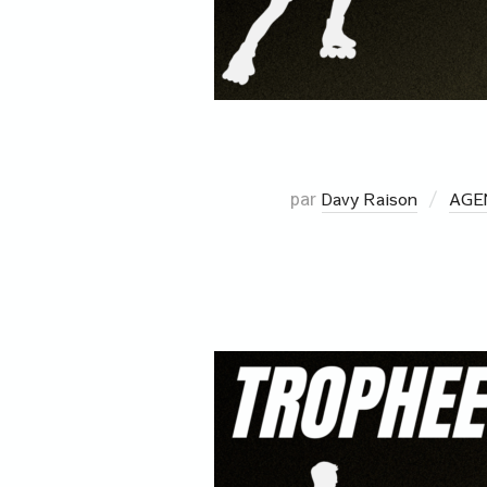
par
Davy Raison
AGE